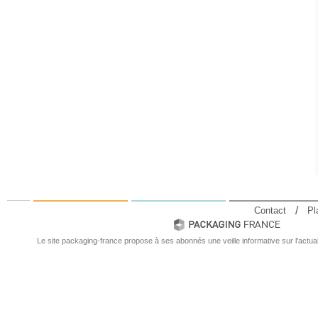
Contact
Pl
Le site packaging-france propose à ses abonnés une veille informative sur l'actual