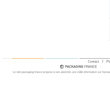
Contact
Pl
Le site packaging-france propose à ses abonnés une veille informative sur l'actual