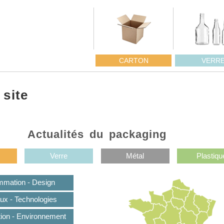
CARTON
VERR
 site
Actualités du packaging
Verre
Métal
Plastiqu
mation - Design
ux - Technologies
tion - Environnement