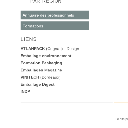
PAR RÉGION
Annuaire des professionnels
Formations
LIENS
ATLANPACK
(Cognac) - Design
Emballage environnement
Formation Packaging
Emballages
Magazine
VINITECH
(Bordeaux)
Emballage Digest
INDP
Le site p