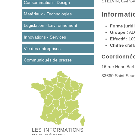
STELVIN, CAPG
Consommation - Design
Informati
Matériaux - Technologies
Législation - Environnement
Forme juridi
Groupe :
AL
Innovations - Services
Effectif :
10
Chiffre d'aff
Vie des entreprises
Coordonné
Communiqués de presse
16 rue Henri Bar
33660
Saint Seuri
LES INFORMATIONS