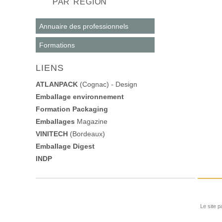
PAR RÉGION
Annuaire des professionnels
Formations
LIENS
ATLANPACK
(Cognac) - Design
Emballage environnement
Formation Packaging
Emballages
Magazine
VINITECH
(Bordeaux)
Emballage Digest
INDP
Le site p