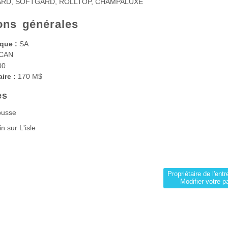
ARD, SOFTGARD, ROLLTOP, CHAMPALUXE
ons générales
que :
SA
CAN
00
aire :
170 M$
es
busse
n sur L'isle
Propriétaire de l'entr
Modifier votre p