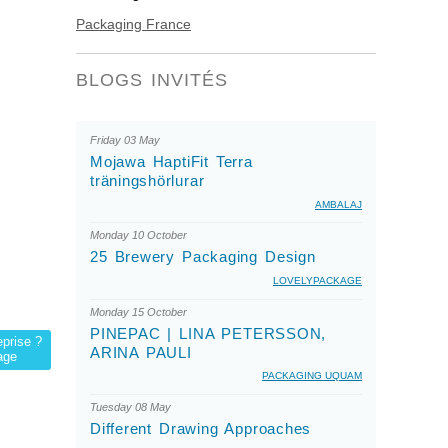
Packaging France
BLOGS INVITÉS
Friday 03 May
Mojawa HaptiFit Terra
träningshörlurar
AMBALAJ
Monday 10 October
25 Brewery Packaging Design
LOVELYPACKAGE
Monday 15 October
PINEPAC | LINA PETERSSON,
eprise ?
ARINA PAULI
age
PACKAGING UQUAM
Tuesday 08 May
Different Drawing Approaches