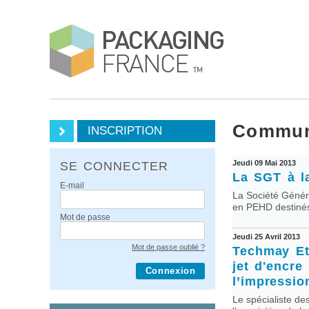
Commun
INSCRIPTION
Jeudi 09 Mai 2013
SE CONNECTER
La SGT à la
E-mail
La Société Génér
en PEHD destinés
Mot de passe
Jeudi 25 Avril 2013
Mot de passe oublié ?
Techmay Et
jet d'encre
Connexion
l’impressi
Le spécialiste de