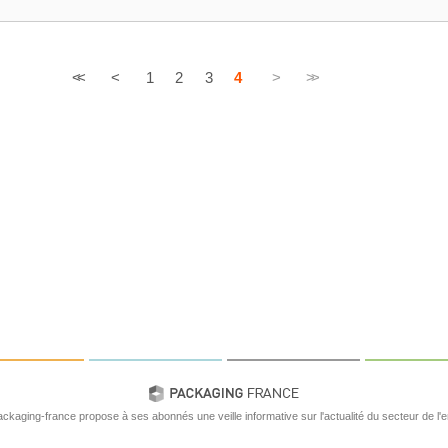
<<
<
1
2
3
4
>
>>
ackaging-france propose à ses abonnés une veille informative sur l'actualité du secteur de l'