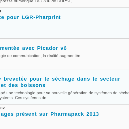
la presse numérique TAU 330 de DURST,...
3
te pour LGR-Pharprint
gmentée avec Picador v6
ogie de commubication, la réalité augmentée.
3
e brevetée pour le séchage dans le secteur
 et des boissons
pé une technologie pour sa nouvelle génération de systèmes de sécha
ystems. Ces systèmes de...
012
ages présent sur Pharmapack 2013