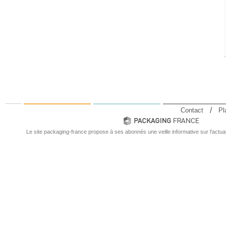
Contact
Pl
Le site packaging-france propose à ses abonnés une veille informative sur l'actual