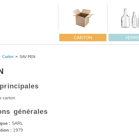
CARTON
VERR
Carton
SAV PEN
N
 principales
e carton.
ons générales
que :
SARL
tion :
1979