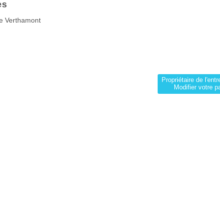
es
e Verthamont
Propriétaire de l'entr
Modifier votre p