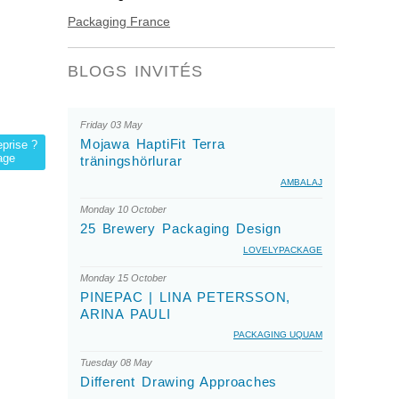
Packaging France
BLOGS INVITÉS
Friday 03 May
Mojawa HaptiFit Terra
eprise ?
age
träningshörlurar
AMBALAJ
Monday 10 October
25 Brewery Packaging Design
LOVELYPACKAGE
Monday 15 October
PINEPAC | LINA PETERSSON,
ARINA PAULI
PACKAGING UQUAM
Tuesday 08 May
Different Drawing Approaches