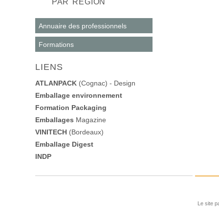
PAR RÉGION
Annuaire des professionnels
Formations
LIENS
ATLANPACK
(Cognac) - Design
Emballage environnement
Formation Packaging
Emballages
Magazine
VINITECH
(Bordeaux)
Emballage Digest
INDP
Le site p