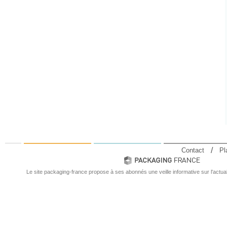
Contact
Pl
Le site packaging-france propose à ses abonnés une veille informative sur l'actual