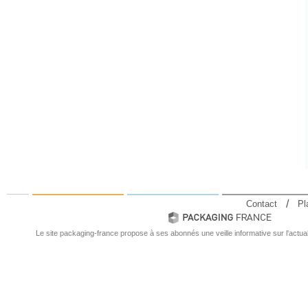
Contact
Pl
Le site packaging-france propose à ses abonnés une veille informative sur l'actual