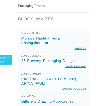
Packaging France
BLOGS INVITÉS
Vendredi 03 Mai
Mojawa HaptiFit Terra
träningshörlurar
AMBALAJ
Lundi 10 Octobre
eprise ?
25 Brewery Packaging Design
age
LOVELYPACKAGE
Lundi 15 Octobre
PINEPAC | LINA PETERSSON,
ARINA PAULI
PACKAGING UQUAM
Mardi 08 Mai
Different Drawing Approaches