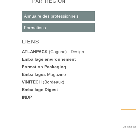
PAR RÉGION
Annuaire des professionnels
Formations
LIENS
ATLANPACK
(Cognac) - Design
Emballage environnement
Formation Packaging
Emballages
Magazine
VINITECH
(Bordeaux)
Emballage Digest
INDP
Le site p