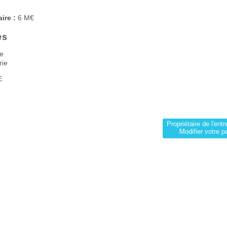
aire :
6 M€
es
re
rie
E
Propriétaire de l'entr
Modifier votre p