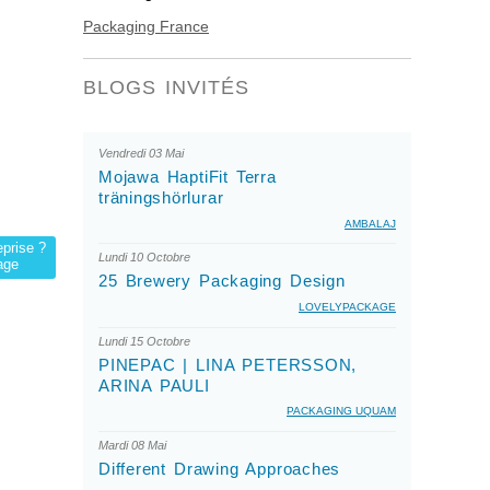
Packaging France
BLOGS INVITÉS
Vendredi 03 Mai
Mojawa HaptiFit Terra
träningshörlurar
AMBALAJ
eprise ?
Lundi 10 Octobre
age
25 Brewery Packaging Design
LOVELYPACKAGE
Lundi 15 Octobre
PINEPAC | LINA PETERSSON,
ARINA PAULI
PACKAGING UQUAM
Mardi 08 Mai
Different Drawing Approaches