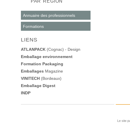
PAR RÉGION
Annuaire des professionnels
Formations
LIENS
ATLANPACK
(Cognac) - Design
Emballage environnement
Formation Packaging
Emballages
Magazine
VINITECH
(Bordeaux)
Emballage Digest
INDP
Le site p