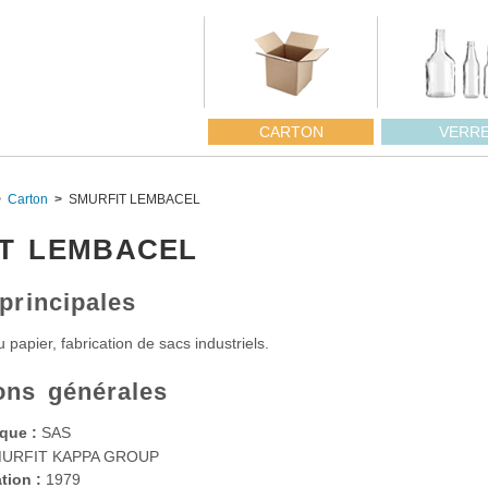
CARTON
VERR
Carton
SMURFIT LEMBACEL
T LEMBACEL
 principales
 papier, fabrication de sacs industriels.
ons générales
que :
SAS
URFIT KAPPA GROUP
tion :
1979