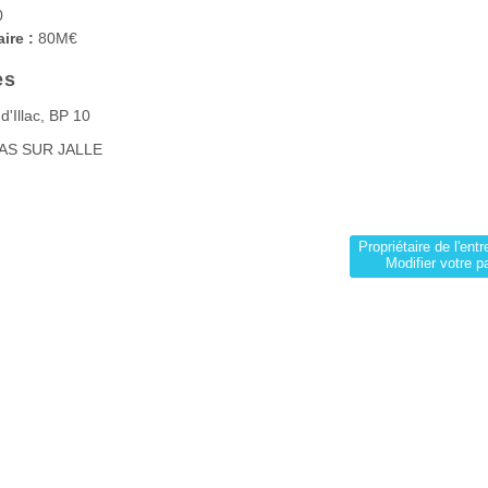
0
aire :
80M€
es
d'Illac, BP 10
AS SUR JALLE
Propriétaire de l'entr
Modifier votre p