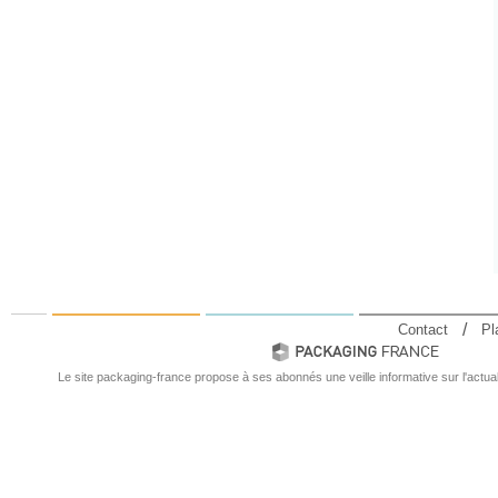
Contact
Pl
Le site packaging-france propose à ses abonnés une veille informative sur l'actual