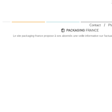
Contact
Pl
Le site packaging-france propose à ses abonnés une veille informative sur l'actual