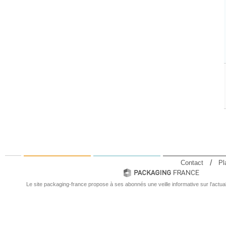
Contact
Pl
Le site packaging-france propose à ses abonnés une veille informative sur l'actual