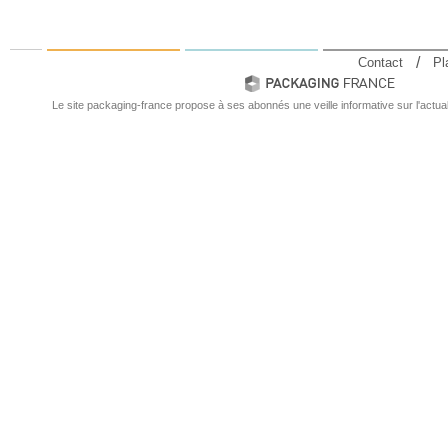
Contact
Pl
Le site packaging-france propose à ses abonnés une veille informative sur l'actual