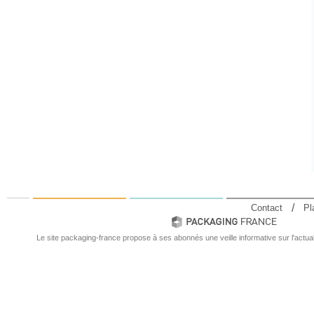
Contact
Pl
Le site packaging-france propose à ses abonnés une veille informative sur l'actual