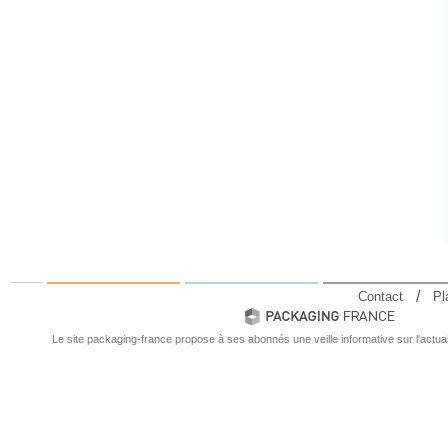
Contact
Pl
Le site packaging-france propose à ses abonnés une veille informative sur l'actual