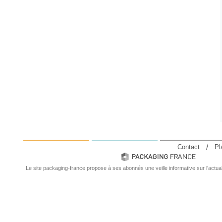
Contact
Pl
Le site packaging-france propose à ses abonnés une veille informative sur l'actual