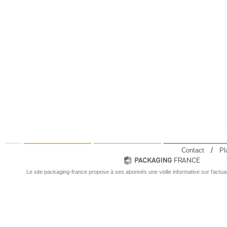
Contact
Pl
Le site packaging-france propose à ses abonnés une veille informative sur l'actual