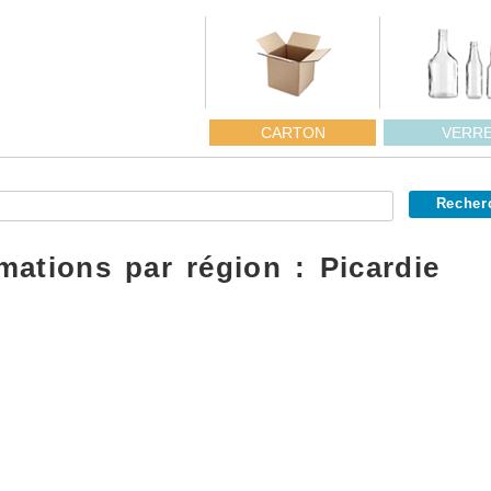
CARTON
VERR
mations par région :
Picardie