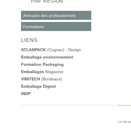
PAR RÉGION
Annuaire des professionnels
Formations
LIENS
ATLANPACK
(Cognac) - Design
Emballage environnement
Formation Packaging
Emballages
Magazine
VINITECH
(Bordeaux)
Emballage Digest
INDP
Le site p