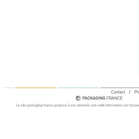
Contact
Pl
Le site packaging-france propose à ses abonnés une veille informative sur l'actual