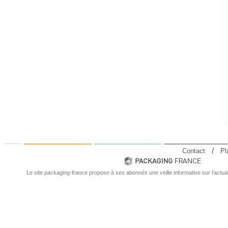
Contact
Pl
Le site packaging-france propose à ses abonnés une veille informative sur l'actual