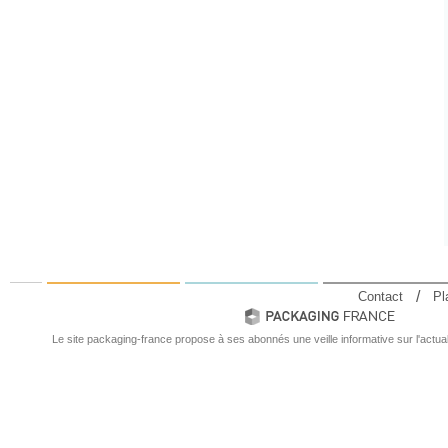
Contact
Pl
Le site packaging-france propose à ses abonnés une veille informative sur l'actual