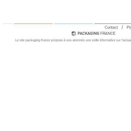
Contact
Pl
Le site packaging-france propose à ses abonnés une veille informative sur l'actual