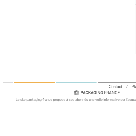
Contact
Pl
Le site packaging-france propose à ses abonnés une veille informative sur l'actual