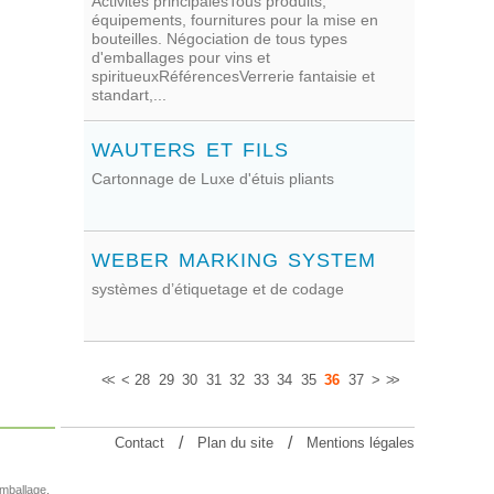
Activités principalesTous produits,
équipements, fournitures pour la mise en
bouteilles. Négociation de tous types
d'emballages pour vins et
spiritueuxRéférencesVerrerie fantaisie et
standart,...
WAUTERS ET FILS
Cartonnage de Luxe d'étuis pliants
WEBER MARKING SYSTEM
systèmes d’étiquetage et de codage
<<
<
28
29
30
31
32
33
34
35
36
37
>
>>
Contact
Plan du site
Mentions légales
emballage.