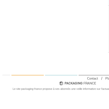
Contact
Pl
Le site packaging-france propose à ses abonnés une veille informative sur l'actual