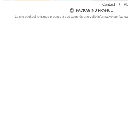
Contact
Pl
Le site packaging-france propose à ses abonnés une veille informative sur l'actual