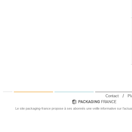
Contact
Pl
Le site packaging-france propose à ses abonnés une veille informative sur l'actual