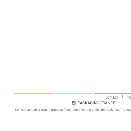
Contact
Pl
Le site packaging-france propose à ses abonnés une veille informative sur l'actual