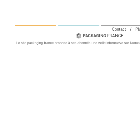
Contact
Pl
Le site packaging-france propose à ses abonnés une veille informative sur l'actual