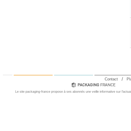
Contact
Pl
Le site packaging-france propose à ses abonnés une veille informative sur l'actual