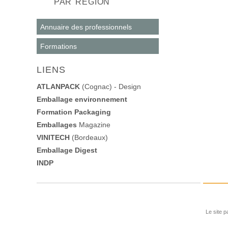
PAR RÉGION
Annuaire des professionnels
Formations
LIENS
ATLANPACK
(Cognac) - Design
Emballage environnement
Formation Packaging
Emballages
Magazine
VINITECH
(Bordeaux)
Emballage Digest
INDP
Le site p