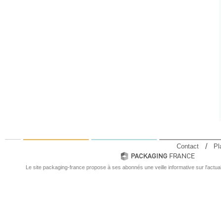
Contact
Pl
Le site packaging-france propose à ses abonnés une veille informative sur l'actual