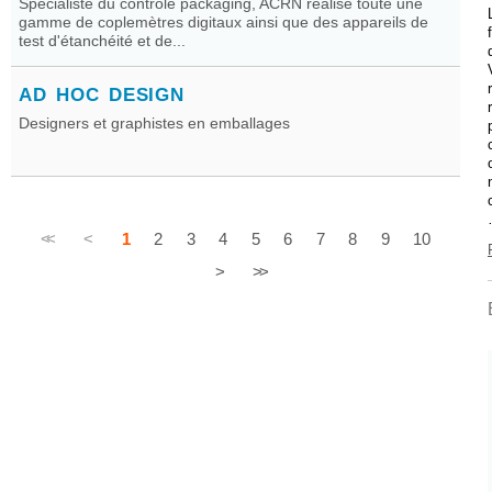
Spécialiste du contrôle packaging, ACRN réalise toute une
gamme de coplemètres digitaux ainsi que des appareils de
test d'étanchéité et de...
AD HOC DESIGN
Designers et graphistes en emballages
<<
<
1
2
3
4
5
6
7
8
9
10
>
>>