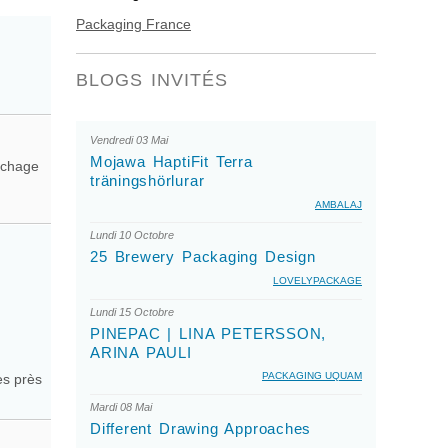
Packaging France
BLOGS INVITÉS
Vendredi 03 Mai
Mojawa HaptiFit Terra
uchage
träningshörlurar
AMBALAJ
Lundi 10 Octobre
25 Brewery Packaging Design
LOVELYPACKAGE
Lundi 15 Octobre
PINEPAC | LINA PETERSSON,
ARINA PAULI
PACKAGING UQUAM
es près
Mardi 08 Mai
Different Drawing Approaches