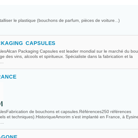
alliser le plastique (bouchons de parfum, pièces de voiture...)
CKAGING CAPSULES
ipalesAlcan Packaging Capsules est leader mondial sur le marché du bo
 des vins, alcools et spiritueux. Spécialiste dans la fabrication et la
..
RANCE
ipalesFabrication de bouchons et capsules.Références250 références
els et techniques).HistoriqueAmorim s’est implanté en France, à Eysin
..
AGONE