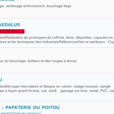
ge, sertissage enfoncement, bouchage liège
AEDALUS
alesRéalisation de prototypes de coffrets, étuis, étiquettes, capsules en
tières et les techniques des IndustrielsRéférencesVins et spiritueux : Cog
x du bouchage, boîtiers et des rouges à lèvres.
U
palesDécoupe intercalaire et flasque en carton, calage mousse, sangle
e à façon grand format, cuir, simili... gainage sur bois, metal, PVC, ca
- PAPETERIE DU POITOU