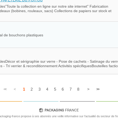
ales"Toute la collection en ligne sur notre site internet" Fabrication
eaux (bobines, rouleaux, sacs) Collections de papiers sur stock et
al de bouchons plastiques
palesDécor et sérigraphie sur verre - Pose de cachets - Satinage du verr
es - Tri verrier & reconditionnement Activités spécifiquesBouteilles factic
<<
<
1
2
3
4
5
6
7
8
>
>>
ackaging-france propose à ses abonnés une veille informative sur l'actualité du secteur de l'