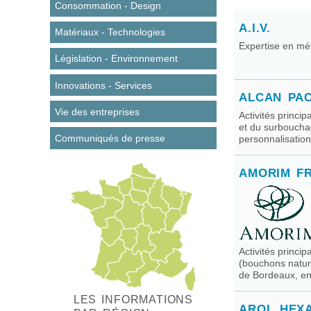
Consommation - Design
A.I.V.
Matériaux - Technologies
Expertise en mét
Législation - Environnement
Innovations - Services
ALCAN PA
Vie des entreprises
Activités princ
et du surbouchage
Communiqués de presse
personnalisation.
AMORIM F
Activités princ
(bouchons natur
de Bordeaux, en.
LES INFORMATIONS
AROL HEX