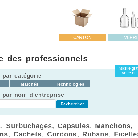
CARTON
VERR
e des professionnels
Inscrire gr
votre ent
 par catégorie
Marchés
Technologies
 par nom d'entreprise
, Surbuchages, Capsules, Manchons,
ns, Cachets, Cordons, Rubans, Ficelle