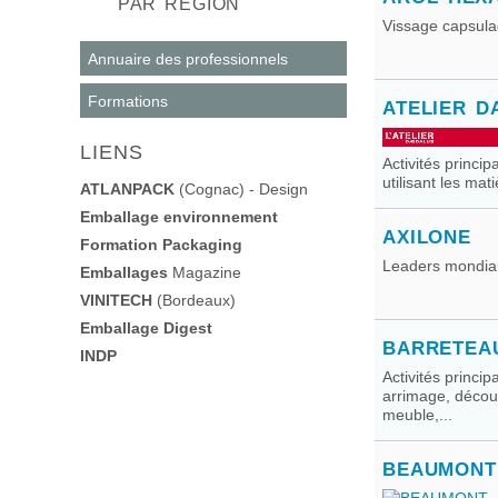
PAR RÉGION
Vissage capsula
Annuaire des professionnels
Formations
ATELIER D
LIENS
Activités princip
utilisant les ma
ATLANPACK
(Cognac) - Design
Emballage environnement
AXILONE
Formation Packaging
Leaders mondiau
Emballages
Magazine
VINITECH
(Bordeaux)
Emballage Digest
BARRETEA
INDP
Activités princi
arrimage, découp
meuble,...
BEAUMONT 