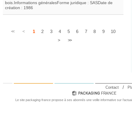
bois.Informations généralesForme juridique : SASDate de
création : 1986
<<
<
1
2
3
4
5
6
7
8
9
10
>
>>
Contact
Pl
Le site packaging-france propose à ses abonnés une veille informative sur l'actual