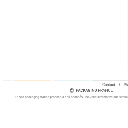
Contact
Pl
Le site packaging-france propose à ses abonnés une veille informative sur l'actual