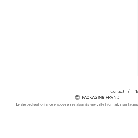
Contact
Pl
Le site packaging-france propose à ses abonnés une veille informative sur l'actual