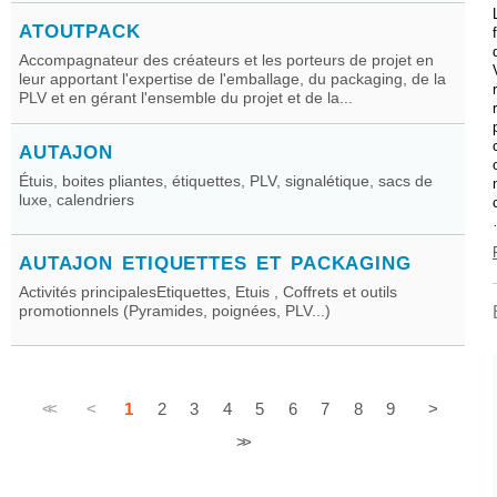
ATOUTPACK
Accompagnateur des créateurs et les porteurs de projet en
leur apportant l'expertise de l'emballage, du packaging, de la
PLV et en gérant l'ensemble du projet et de la...
AUTAJON
Étuis, boites pliantes, étiquettes, PLV, signalétique, sacs de
luxe, calendriers
AUTAJON ETIQUETTES ET PACKAGING
Activités principalesEtiquettes, Etuis , Coffrets et outils
promotionnels (Pyramides, poignées, PLV...)
<<
<
1
2
3
4
5
6
7
8
9
>
>>