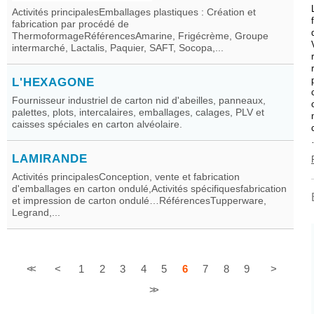
Activités principalesEmballages plastiques : Création et
fabrication par procédé de
ThermoformageRéférencesAmarine, Frigécrème, Groupe
intermarché, Lactalis, Paquier, SAFT, Socopa,...
L'HEXAGONE
Fournisseur industriel de carton nid d'abeilles, panneaux,
palettes, plots, intercalaires, emballages, calages, PLV et
caisses spéciales en carton alvéolaire.
LAMIRANDE
Activités principalesConception, vente et fabrication
d'emballages en carton ondulé,Activités spécifiquesfabrication
et impression de carton ondulé…RéférencesTupperware,
Legrand,...
<<
<
1
2
3
4
5
6
7
8
9
>
>>