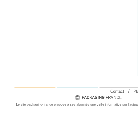
Contact
Pl
Le site packaging-france propose à ses abonnés une veille informative sur l'actual