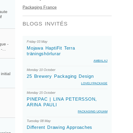
Packaging France
aute
f
BLOGS INVITÉS
Friday 03 May
que -
Mojawa HaptiFit Terra
-...
träningshörlurar
AMBALAJ
Monday 10 October
nitial
25 Brewery Packaging Design
LOVELYPACKAGE
Monday 15 October
PINEPAC | LINA PETERSSON,
ARINA PAULI
PACKAGING UQUAM
Tuesday 08 May
Different Drawing Approaches