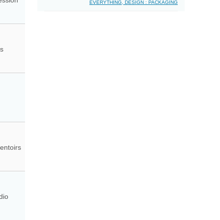
ression
EVERYTHING, DESIGN : PACKAGING
ns
entoirs
dio