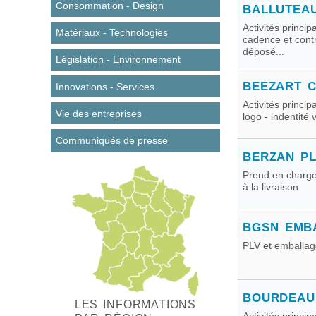
Consommation - Design
BALLUTEA
Activités princi
Matériaux - Technologies
cadence et contr
déposé...
Législation - Environnement
BEEZART 
Innovations - Services
Activités princi
Vie des entreprises
logo - indentité 
Communiqués de presse
BERZAN PL
Prend en charge 
à la livraison
BGSN EMB
PLV et emballag
BOURDEAU
LES INFORMATIONS