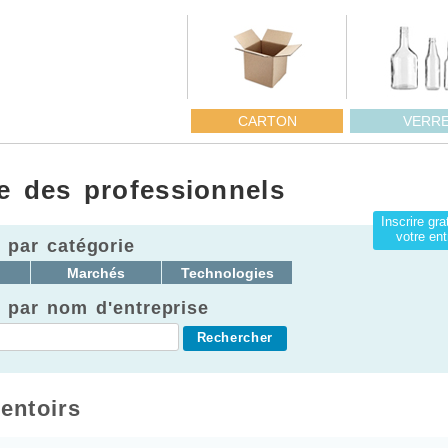
CARTON
VERR
e des professionnels
Inscrire gr
votre ent
 par catégorie
Marchés
Technologies
 par nom d'entreprise
entoirs