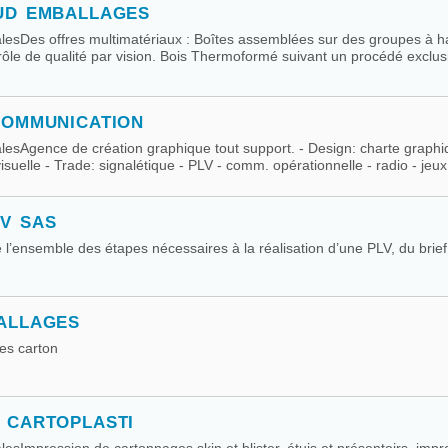
UD EMBALLAGES
palesDes offres multimatériaux : Boîtes assemblées sur des groupes à h
ôle de qualité par vision. Bois Thermoformé suivant un procédé exclusi
COMMUNICATION
palesAgence de création graphique tout support. - Design: charte graphi
visuelle - Trade: signalétique - PLV - comm. opérationnelle - radio - jeux 
V SAS
l’ensemble des étapes nécessaires à la réalisation d’une PLV, du brief i
ALLAGES
es carton
 CARTOPLASTI