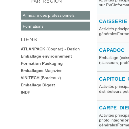
Activités princi
PAR RÉGION
sur PVCInformat
Annuaire des professionnels
CAISSERIE
Formations
Activités princip
généralesForme j
LIENS
ATLANPACK
(Cognac) - Design
CAPADOC
Emballage environnement
Emballage (cais
(classeurs, prot
Formation Packaging
Emballages
Magazine
VINITECH
(Bordeaux)
CAPITOLE
Emballage Digest
Activités princi
distributeurs pe
INDP
CARPE DI
Activités princi
photo intégréRé
généralesForme.