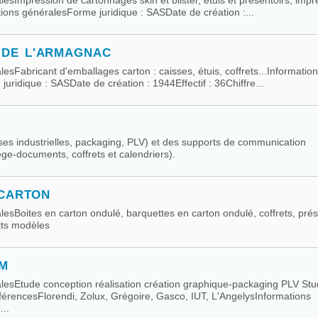
palesImpression de cartonnages skin et blister, étuis et présentoirs, imp
ions généralesForme juridique : SASDate de création :...
 DE L'ARMAGNAC
alesFabricant d'emballages carton : caisses, étuis, coffrets...Informatio
uridique : SASDate de création : 1944Effectif : 36Chiffre...
ses industrielles, packaging, PLV) et des supports de communication
ège-documents, coffrets et calendriers).
 CARTON
palesBoites en carton ondulé, barquettes en carton ondulé, coffrets, prés
tits modèles
EM
palesEtude conception réalisation création graphique-packaging PLV Stu
férencesFlorendi, Zolux, Grégoire, Gasco, IUT, L'AngelysInformations
..