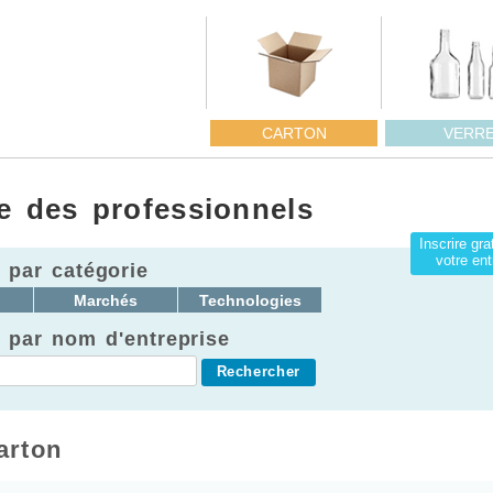
CARTON
VERR
e des professionnels
Inscrire gr
votre ent
 par catégorie
Marchés
Technologies
 par nom d'entreprise
arton