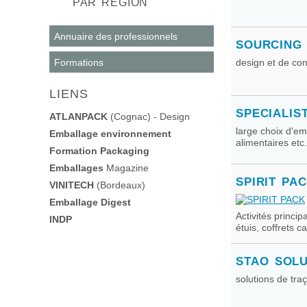
PAR RÉGION
Annuaire des professionnels
SOURCING
Formations
design et de co
LIENS
SPECIALIS
ATLANPACK
(Cognac) - Design
large choix d'em
Emballage environnement
alimentaires etc.
Formation Packaging
Emballages
Magazine
SPIRIT PA
VINITECH
(Bordeaux)
Emballage Digest
Activités princip
INDP
étuis, coffrets c
STAO SOLU
solutions de traç