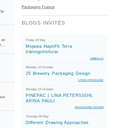
Packaging France
 la
BLOGS INVITÉS
 et
Friday 03 May
...
Mojawa HaptiFit Terra
träningshörlurar
AMBALAJ
Monday 10 October
25 Brewery Packaging Design
LOVELYPACKAGE
Monday 15 October
PINEPAC | LINA PETERSSON,
ion
ARINA PAULI
PACKAGING UQUAM
Tuesday 08 May
Different Drawing Approaches