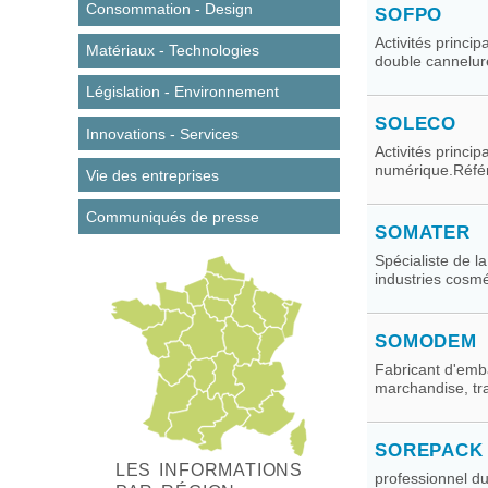
Consommation - Design
SOFPO
Activités princi
Matériaux - Technologies
double cannelure
Législation - Environnement
SOLECO
Innovations - Services
Activités princi
numérique.Référ
Vie des entreprises
Communiqués de presse
SOMATER
Spécialiste de l
industries cosm
SOMODEM
Fabricant d'emba
marchandise, tra
SOREPACK
LES INFORMATIONS
professionnel du 