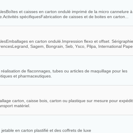
palesBoîtes et caisses en carton ondulé imprimé de la micro cannelure à
.Activités spécifiquesFabrication de caisses et de boites en carton...
palesEmballages en carton ondulé.Impression flexo et offset. Sérigraphie
encesLegrand, Sagem, Bongrain, Seb, Ysco, Pilpa, International Paper,
a réalisation de flaconnages, tubes ou articles de maquillage pour les
étiques et pharmaceutiques.
llage carton, caisse bois, carton ou plastique sur mesure pour expédit
nsport matériel.
jetable en carton plastifié et des coffrets de luxe