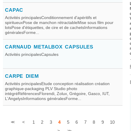
CAPAC
Activités principalesConditionnement d'apéritifs et
spiritueuxPose de manchon rétractableMise sous film pour
lotsPose d'étiquettes, de cire et de cachetsInformations
généralesForme...
CARNAUD METALBOX CAPSULES
Activités principalesCapsules
CARPE DIEM
Activités principalesEtude conception réalisation création
graphique-packaging PLV Studio photo
intégréRéférencesFlorendi, Zolux, Grégoire, Gasco, IUT,
L'AngelysInformations généralesForme...
<<
<
1
2
3
4
5
6
7
8
9
10
>
>>