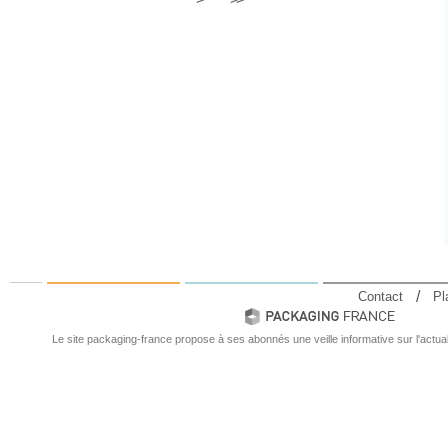
Contact
Pl
Le site packaging-france propose à ses abonnés une veille informative sur l'actual