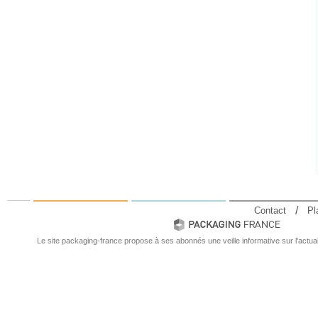
Contact
Pl
Le site packaging-france propose à ses abonnés une veille informative sur l'actual